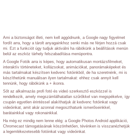
Ami a biztonságot illeti, nem kell aggódnunk, a Google nagy figyelmet
fordít arra, hogy a tárolt anyagainkhoz senki más ne férjen hozzá csak
mi. Ezt a funkciót úgy tudjuk aktiválni ha rábökünk a beállítások menün
belül az eszköz tárhely felszabadítása menüpontra.
A Google Fotók arra is képes, hogy automatikusan montázsfilmeket,
interaktív történeteket, kollázsokat, animációkat, panorámaképeket és
más tartalmakat készítsen kedvenc fotóinkból, de ha szeretnénk, mi is
készíthetünk manuálisan ilyen tartalmakat: ehhez csak annyit kell
tennünk, hogy rábökünk a + ikonra.
Sőt az alkalmazás profi fotó és videó szerkesztő eszközzel is
rendelkezik, amely megszámlálhatatlan szűrőkkel van megspékelve, így
csupán egyetlen érintéssel alakíthatjuk át kedvenc fotóinkat vagy
videóinkat, amit akár azonnal megoszthatunk ismerőseinkkel,
barátainkkal vagy rokonainkkal.
Ha még ez mindig nem lenne elég: a Google Photos Android applikáció,
Chromecast támogatásának köszönhetően, tévénken is visszanézhetjük
a legemlékezetesebb fotóinkat vagy videóinkat.