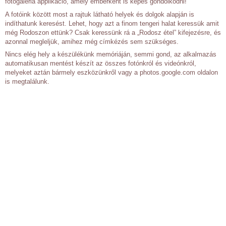
fotógaléria applikáció, amely emberként is képes gondolkodni!
A fotóink között most a rajtuk látható helyek és dolgok alapján is
indíthatunk keresést. Lehet, hogy azt a finom tengeri halat keressük amit
még Rodoszon ettünk? Csak keressünk rá a „Rodosz étel” kifejezésre, és
azonnal megleljük, amihez még címkézés sem szükséges.
Nincs elég hely a készülékünk memóriáján, semmi gond, az alkalmazás
automatikusan mentést készít az összes fotónkról és videónkról,
melyeket aztán bármely eszközünkről vagy a photos.google.com oldalon
is megtalálunk.