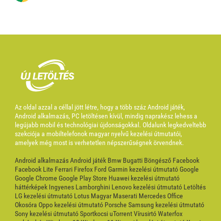
Az oldal azzal a céllal jött létre, hogy a több száz Android játék,
Android alkalmazás, PC letöltésen kívül, mindig naprakész lehess a
legújabb mobil és technológiai újdonságokkal. Oldalunk legkedveltebb
szekciója a mobiltelefonok magyar nyelvű kezelési útmutatói,
amelyek még most is verhetetlen népszerűségnek örvendnek.
Android alkalmazás
Android játék
Bmw
Bugatti
Böngésző
Facebook
Facebook Lite
Ferrari
Firefox
Ford
Garmin kezelési útmutató
Google
Google Chrome
Google Play Store
Huawei kezelési útmutató
háttérképek
Ingyenes
Lamborghini
Lenovo kezelési útmutató
Letöltés
LG kezelési útmutató
Lotus
Magyar
Maserati
Mercedes
Office
Okosóra
Oppo kezelési útmutató
Porsche
Samsung kezelési útmutató
Sony kezelési útmutató
Sportkocsi
uTorrent
Vírusirtó
Waterfox